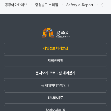
공주학아카이브
충청남도 누리집
Safety e-Report
안전신
개인정보처리방침
저작권정책
문서보기 프로그램 내려받기
공개데이터개방안내
청사배치도
찾아오시는 길