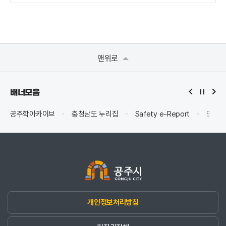
맨위로
배너모음
공주학아카이브
충청남도 누리집
Safety e-Report
안전신
개인정보처리방침