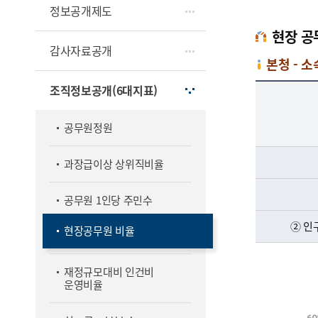
정보공개제도
현장 공
감사자료공개
본청 - 
본청 - 소속기관 정원 비율 - 지자체 유형별, 현장 공무원 비율(본청, 소속기관) 정보 제공
조직정보공개(6대지표)
공무원정원
과장급이상 상위직비율
공무원 1인당 주민수
② 인
현장공무원 비율
재정규모대비 인건비
운영비율