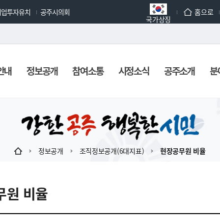
기업투자유치
공주시의회
홈으로
국가상징
안내
정보공개
참여소통
시정소식
공주소개
분
정보공개
조직정보공개(6대지표)
현장공무원 비율
무원 비율