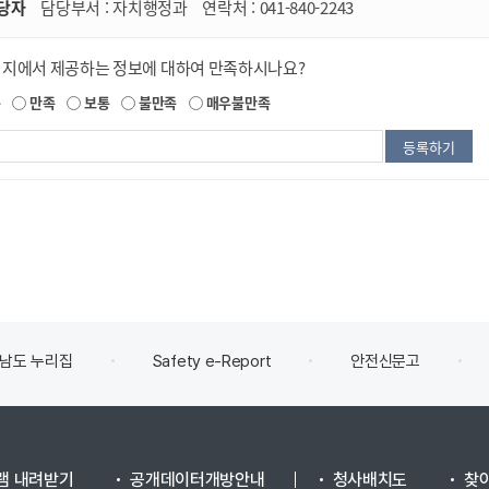
당자
담당부서 :
자치행정과
연락처 :
041-840-2243
이지에서 제공하는 정보에 대하여 만족하시나요?
족
만족
보통
불만족
매우불만족
남도 누리집
Safety e-Report
안전신문고
램 내려받기
공개데이터개방안내
청사배치도
찾