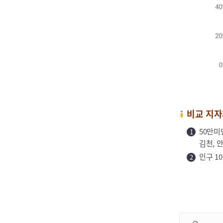
비교 지자
50만미만
김천, 안
인구 10