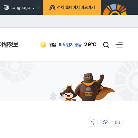
Language
전체 홈페이지 바로가기
야별정보
29℃
맑음
미세먼지
좋음