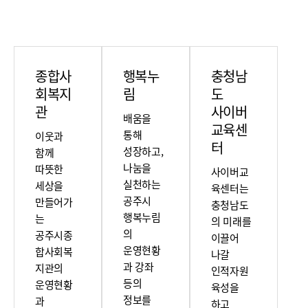
종합사
행복누
충청남
회복지
림
도
관
사이버
배움을
교육센
통해
이웃과
터
성장하고,
함께
나눔을
따뜻한
사이버교
실천하는
세상을
육센터는
공주시
만들어가
충청남도
행복누림
는
의 미래를
의
공주시종
이끌어
운영현황
합사회복
나갈
과 강좌
지관의
인적자원
등의
운영현황
육성을
정보를
과
하고