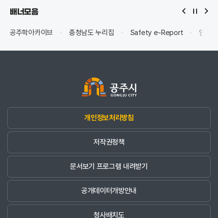
배너모음
공주학아카이브
충청남도 누리집
Safety e-Report
안전신
개인정보처리방침
저작권정책
문서보기 프로그램 내려받기
공개데이터개방안내
청사배치도