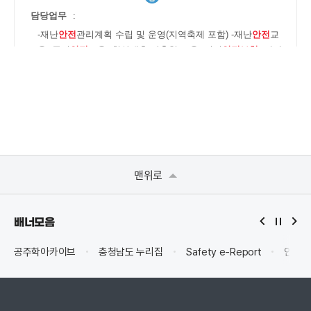
맨위로
배너모음
공주학아카이브
충청남도 누리집
Safety e-Report
안전신