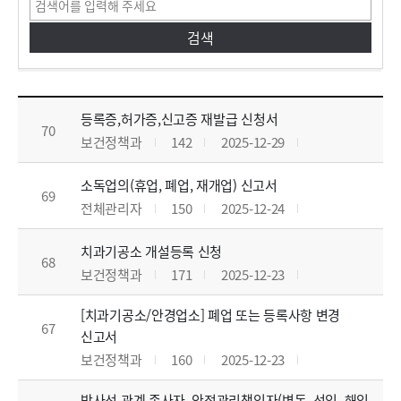
민원서식다운로드 목록으로 번호, 제목, 작성자, 조회수,등록일, 첨부파일로 나열 되고 있습니다.
등록증,허가증,신고증 재발급 신청서
70
보건정책과
142
2025-12-29
소독업의(휴업, 폐업, 재개업) 신고서
69
전체관리자
150
2025-12-24
치과기공소 개설등록 신청
68
보건정책과
171
2025-12-23
[치과기공소/안경업소] 폐업 또는 등록사항 변경
67
신고서
보건정책과
160
2025-12-23
방사선 관계 종사자, 안전관리책임자(변동, 선임, 해임,